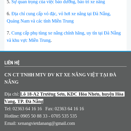
5.
Sự quan trọng của việc bảo dưỡng, bảo trì xe nâng
6.
Địa chỉ cung cấp vỏ đặc, vỏ hơi xe nâng tại Đà Nẵng,
Quảng Nam và các tỉnh Miền Trung
7.
Cung cấp phụ tùng xe nâng chính hãng, uy tín tại Đà Nẵng
và khu vực Miền Trung
.
LIÊN HỆ
CN CT TNHH MTV DV KT XE NÂNG VIỆT TẠI ĐÀ
NẴNG
Địa chỉ:
Lô 18-A2 Trường Sơn, KDC Hòa Nhơn, huyện Hòa 
Vang, TP. Đà Nẵng
Tel: 02363 64 16 16 Fax: 02363 64 16 16
Hotline: 0905 50 88 33 - 0705 535 535
Email:
xenangvietdanang@gmail.com