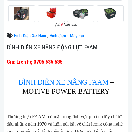
(có
6
hình ảnh)
Bình Điện Xe Nâng
,
Bình điện - Máy sạc
BÌNH ĐIỆN XE NÂNG ĐỘNG LỰC FAAM
Giá: Liên hệ 0705 535 535
BÌNH ĐIỆN XE NÂNG FAAM
–
MOTIVE POWER BATTERY
Thương hiệu FAAM có mặt trong lĩnh vực pin tích lũy chì từ
đầu những năm 1970 và luôn nổi bật về chất lượng công nghệ
cao trong sản xuất bình điện ắc quy. Hơn nữa, kể từ cuối